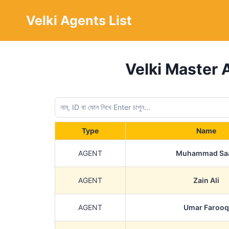
Skip
Velki Agents List
to
content
Velki Master Age
Type
Name
AGENT
Muhammad Sa
AGENT
Zain Ali
AGENT
Umar Farooq