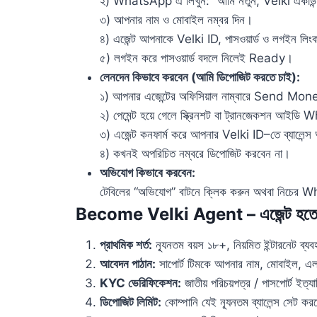
২) WhatsApp এ লিখুন: “আমি নতুন, Velki একাউন্
৩) আপনার নাম ও মোবাইল নম্বর দিন।
৪) এজেন্ট আপনাকে Velki ID, পাসওয়ার্ড ও লগইন লিংক
৫) লগইন করে পাসওয়ার্ড বদলে নিলেই Ready।
লেনদেন কিভাবে করবেন (আমি ডিপোজিট করতে চাই):
১) আপনার এজেন্টের অফিসিয়াল নাম্বারে Send Mo
২) পেমেন্ট হয়ে গেলে স্ক্রিনশট বা ট্রানজেকশন আই
৩) এজেন্ট কনফার্ম করে আপনার Velki ID–তে ব্যালেন্স
৪) কখনই অপরিচিত নম্বরে ডিপোজিট করবেন না।
অভিযোগ কিভাবে করবেন:
টেবিলের “অভিযোগ” বাটনে ক্লিক করুন অথবা নিচ
Become Velki Agent – এজেন্ট হতে 
প্রাথমিক শর্ত:
ন্যূনতম বয়স ১৮+, নিয়মিত ইন্টারনেট ব
আবেদন পাঠান:
সাপোর্ট টিমকে আপনার নাম, মোবাইল, এ
KYC ভেরিফিকেশন:
জাতীয় পরিচয়পত্র / পাসপোর্ট ইত্য
ডিপোজিট লিমিট:
কোম্পানি যেই ন্যূনতম ব্যালেন্স সেট ক