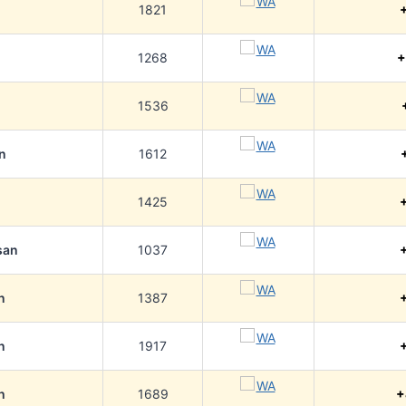
1821
1268
+
1536
n
1612
1425
san
1037
n
1387
n
1917
h
1689
+